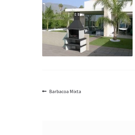
Navegación
Anterior:
Barbacoa Mixta
de
entradas