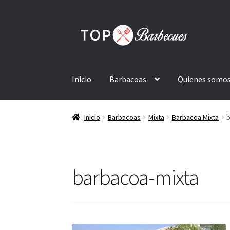
Ir
Ir
a
al
la
contenido
navegación
Inicio
Barbacoas
Quienes somo
Inicio
Barbacoas
Mixta
Barbacoa Mixta
b
barbacoa-mixta