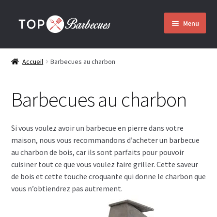
Aller
Aller
Menu
à
au
la
contenu
Accueil
navigation
Accueil
Barbecues au charbon
Barbecues
Barbecues au charbon
Ouvrir
Qui nous sommes
le
menu
Si vous voulez avoir un barbecue en pierre dans votre
enfant
Montage
maison, nous vous recommandons d’acheter un barbecue
au charbon de bois, car ils sont parfaits pour pouvoir
Envoi
cuisiner tout ce que vous voulez faire griller. Cette saveur
de bois et cette touche croquante qui donne le charbon que
vous n’obtiendrez pas autrement.
Contact