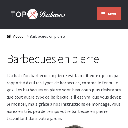
Aller
Aller
Menu
à
au
la
contenu
Accueil
navigation
Accueil
Barbecues en pierre
Barbecues
Barbecues en pierre
Ouvrir
Qui nous sommes
le
menu
L’achat d’un barbecue en pierre est la meilleure option par
enfant
Montage
rapport à d’autres types de barbecues, comme le fer ou le
gaz. Les barbecues en pierre sont beaucoup plus résistants
Envoi
que tout autre type de barbecue, s’il est vrai que vous devez
le monter, mais grâce à nos instructions de montage, vous
aurez en très peu de temps votre barbecue en pierre
Contact
travaillant dans votre jardin.