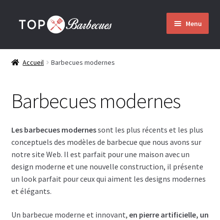
Aller
Aller
Menu
à
au
la
contenu
Accueil
navigation
Accueil
Barbecues modernes
Barbecues
Barbecues modernes
Ouvrir
Qui nous sommes
le
menu
Les barbecues modernes
sont les plus récents et les plus
enfant
Montage
conceptuels des modèles de barbecue que nous avons sur
notre site Web. Il est parfait pour une maison avec un
Envoi
design moderne et une nouvelle construction, il présente
un look parfait pour ceux qui aiment les designs modernes
et élégants.
Contact
Un barbecue moderne et innovant,
en pierre artificielle, un