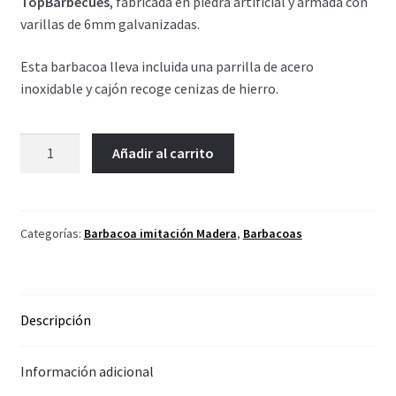
TopBarbecues
, fabricada en piedra artificial y armada con
varillas de 6mm galvanizadas.
Esta barbacoa lleva incluida una parrilla de acero
inoxidable y cajón recoge cenizas de hierro.
Barbacoa
Añadir al carrito
Imitación
Madera
(dos
bancos)
Categorías:
Barbacoa imitación Madera
,
Barbacoas
cantidad
Descripción
Información adicional