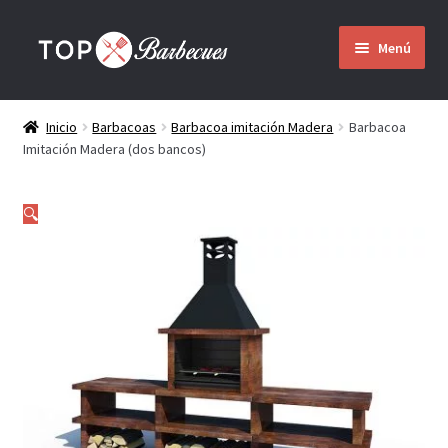
Ir
Ir
Menú
a
al
la
contenido
Inicio
navegación
Inicio
Barbacoas
Barbacoa imitación Madera
Barbacoa
Imitación Madera (dos bancos)
Barbacoas
Expandir
🔍
Quienes somos
el
menú
hijo
Montaje
Envío
Contacto