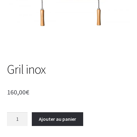
Gril inox
160,00
€
quantité
Ajouter au panier
de
Gril