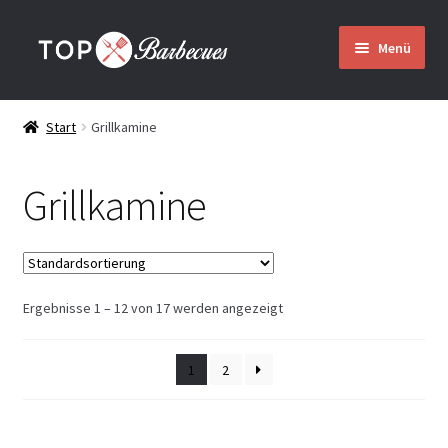
Zur
Zum
Menü
Navigation
Inhalt
springen
springen
Startseite
Start
Grillkamine
Grillkamine
Grillkamine
Untermenü
Über uns
öffnen
Montage
Ergebnisse 1 – 12 von 17 werden angezeigt
Versand
1
2
Kontakt