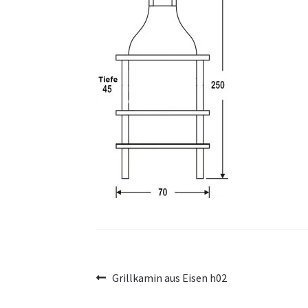
Beitragsnavigation
Vorheriger
Grillkamin aus Eisen h02
Beitrag: