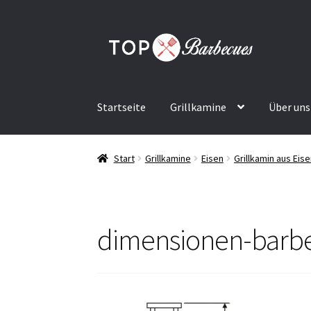
Zur
Zum
Navigation
Inhalt
springen
springen
Startseite
Grillkamine
Über uns
Start
Grillkamine
Eisen
Grillkamin aus Eis
dimensionen-barb