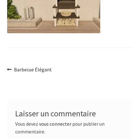
Navigation
Article
Barbecue Élégant
précédent :
de
l’article
Laisser un commentaire
Vous devez
vous connecter
pour publier un
commentaire.