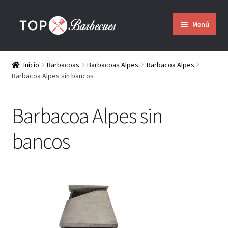
Ir
Ir
Menú
a
al
la
contenido
Inicio
navegación
Inicio
Barbacoas
Barbacoas Alpes
Barbacoa Alpes
Barbacoa Alpes sin bancos
Barbacoas
Expandir
Barbacoa Alpes sin
Quienes somos
el
menú
bancos
hijo
Montaje
Envío
Contacto