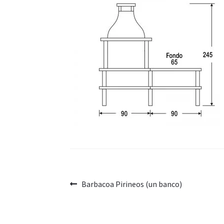
Navegación
Anterior:
Barbacoa Pirineos (un banco)
de