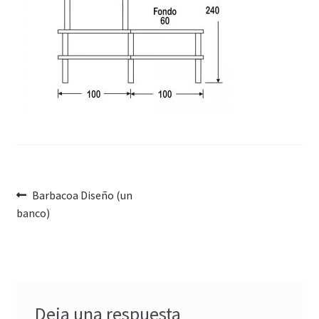
Navegación
Anterior:
Barbacoa Diseño (un
banco)
de
entradas
Deja una respuesta