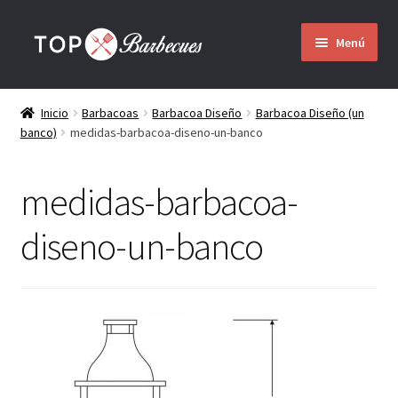
Ir
Ir
Menú
a
al
la
contenido
Inicio
navegación
Inicio
Barbacoas
Barbacoa Diseño
Barbacoa Diseño (un
banco)
medidas-barbacoa-diseno-un-banco
Barbacoas
Expandir
medidas-barbacoa-
Quienes somos
el
menú
diseno-un-banco
hijo
Montaje
Envío
Contacto