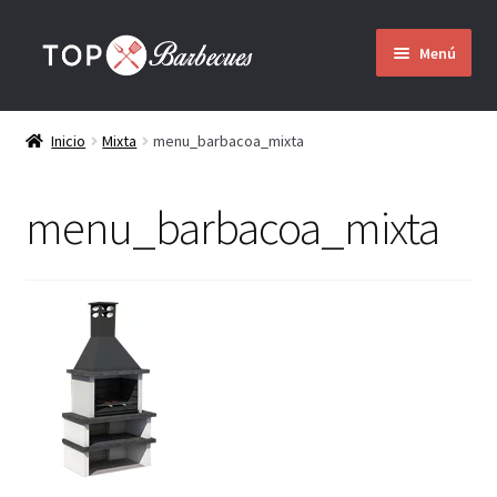
Ir
Ir
Menú
a
al
la
contenido
Inicio
navegación
Inicio
Mixta
menu_barbacoa_mixta
Barbacoas
menu_barbacoa_mixta
Expandir
Quienes somos
el
menú
hijo
Montaje
Envío
Contacto