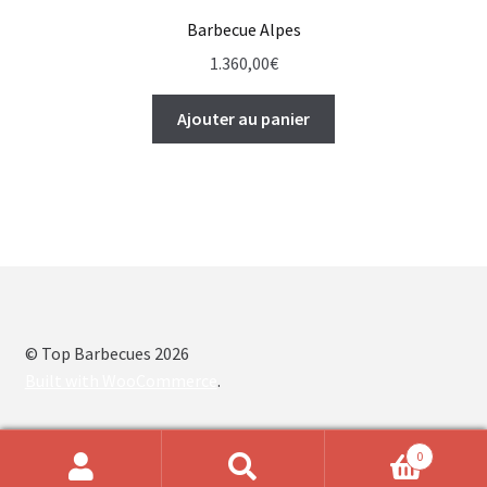
Barbecue Alpes
1.360,00
€
Ajouter au panier
© Top Barbecues 2026
Built with WooCommerce
.
0
Recherche
Recherche