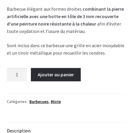
Barbecue élégant aux formes droites
combinant la pierre
artificielle avec une hotte en tôle de 3 mm recouverte
d’une peinture noire résistante à la chaleur
afin d’éviter
toute oxydation et l’usure du matériau.
Sont inclus dans ce barbecue une grille en acier inoxydable
et un tiroir métallique pour recueillir les cendres.
quantité
Ajouter au panier
de
Barbecue
mixte
(un
Catégories :
Barbecues
,
Mixte
banc)
Description