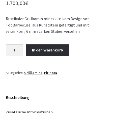
1.700,00
€
Rustikaler Grillkamin mit exklusivem Design von
TopBarbecues, aus Kunststein gefertigt und mit
verzinkten, 6 mm starken Stäben versehen.
Grillkamin
In den Warenkorb
Pyrenäen
(zwei
Ablagen)
Menge
Kategorien:
Grillkamine
,
Pirineos
Beschreibung
Zusätzliche Informationen