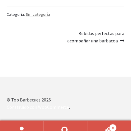
Categoría:
Sin categoría
Navegación
Siguiente:
Bebidas perfectas para
acompañar una barbacoa
de
entradas
© Top Barbecues 2026
Construido con WooCommerce
.
0