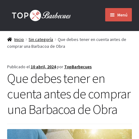
Ir
Ir
Menú
a
al
la
contenido
Inicio
navegación
Inicio
Sin categoría
Que debes tener en cuenta antes de
comprar una Barbacoa de Obra
Barbacoas
Expandir
Publicado el
10 abril, 2024
por
TopBarbecues
Quienes somos
el
Que debes tener en
menú
hijo
cuenta antes de comprar
Montaje
una Barbacoa de Obra
Envío
Contacto