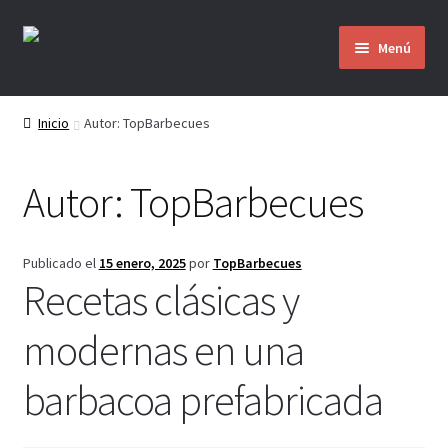
Ir
Ir
Menú
a
al
la
contenido
Inicio
navegación
Inicio
Autor: TopBarbecues
Barbacoas
Autor:
TopBarbecues
Quienes somos
Montaje
Publicado el
15 enero, 2025
por
TopBarbecues
Recetas clásicas y
Envío
modernas en una
Contacto
barbacoa prefabricada