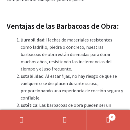
Ventajas de las Barbacoas de Obra:
Durabilidad
: Hechas de materiales resistentes
como ladrillo, piedra o concreto, nuestras
barbacoas de obra están diseñadas para durar
muchos años, resistiendo las inclemencias del
tiempo y el uso frecuente.
Estabilidad
: Al estar fijas, no hay riesgo de que se
vuelquen o se desplacen durante su uso,
proporcionando una experiencia de cocción segura y
confiable.
Estética
: Las barbacoas de obra pueden ser un
elemento decorativo que añade valor a tu
0
propiedad. Pueden diseñarse y personalizarse para
Buscar
Buscar
que se integren perfectamente en el diseño de tu